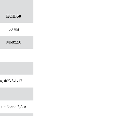
КОП-50
50 мм
М68х2,0
а, ФК-5-1-12
не более 3,8 м